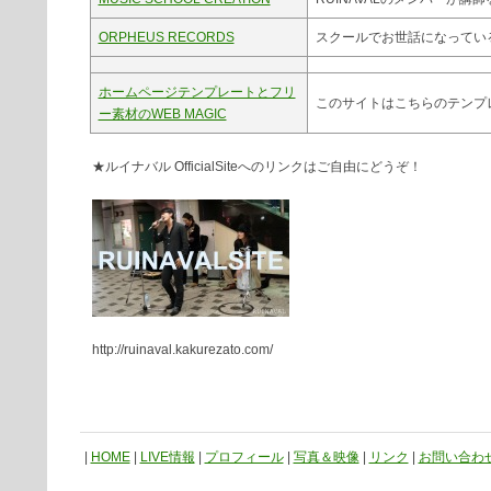
ORPHEUS RECORDS
スクールでお世話になってい
ホームページテンプレートとフリ
このサイトはこちらのテンプ
ー素材のWEB MAGIC
★ルイナバル OfficialSiteへのリンクはご自由にどうぞ！
http://ruinaval.kakurezato.com/
|
HOME
|
LIVE情報
|
プロフィール
|
写真＆映像
|
リンク
|
お問い合わ