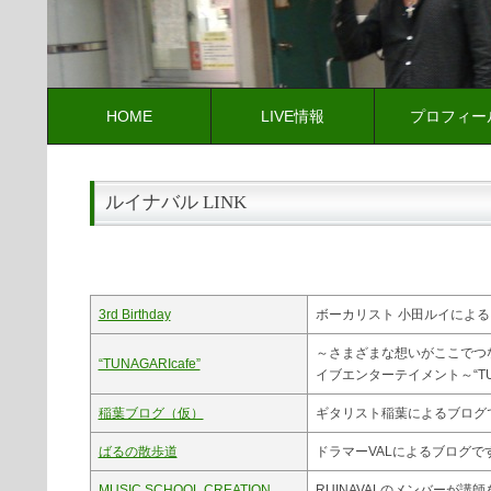
HOME
LIVE情報
プロフィー
ルイナバル LINK
3rd Birthday
ボーカリスト 小田ルイによ
～さまざまな想いがここでつ
“TUNAGARIcafe”
イブエンターテイメント～“TUNA
稲葉ブログ（仮）
ギタリスト稲葉によるブログ
ばるの散歩道
ドラマーVALによるブログで
MUSIC SCHOOL CREATION
RUINAVALのメンバーが